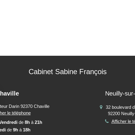
Cabinet Sabine François
haville
Neuilly-sur
teur Darin
92370
Chaville
32 boulevard 
cher le téléphone
92200
Neuilly
Afficher le 
Vendredi
de
8h
à
21h
edi
de
9h
à
18h