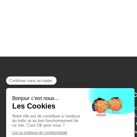
C
10 rue du Doc
Affi
Du
Lundi
au
Le
Sam