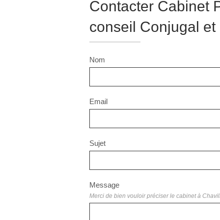
Contacter Cabinet P
conseil Conjugal et 
Nom
Email
Sujet
Message
Merci de bien vouloir préciser le cabinet à Chavil