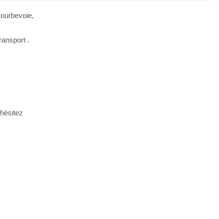
ourbevoie,
ransport .
'hésitez