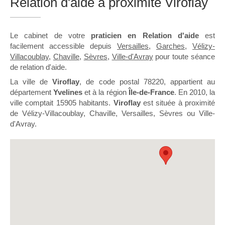
Relation d'aide à proximité Viroflay
Le cabinet de votre
praticien en Relation d'aide
est
facilement accessible depuis
Versailles
,
Garches
,
Vélizy-
Villacoublay
,
Chaville
,
Sèvres
,
Ville-d'Avray
pour toute séance
de relation d'aide.
La ville de
Viroflay
, de code postal 78220, appartient au
département
Yvelines
et à la région
Île-de-France
. En 2010, la
ville comptait 15905 habitants.
Viroflay
est située à proximité
de Vélizy-Villacoublay, Chaville, Versailles, Sèvres ou Ville-
d'Avray.